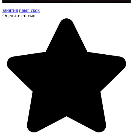
занятия
прыг-скок
Оцените статью