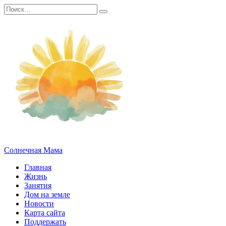
Перейти
Search
к
for:
содержанию
Солнечная Мама
Главная
Жизнь
Занятия
Дом на земле
Новости
Карта сайта
Поддержать