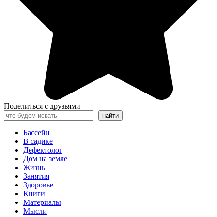
Поделиться с друзьями
Поиск
найти
Бассейн
В садике
Дефектолог
Дом на земле
Жизнь
Занятия
Здоровье
Книги
Материалы
Мысли