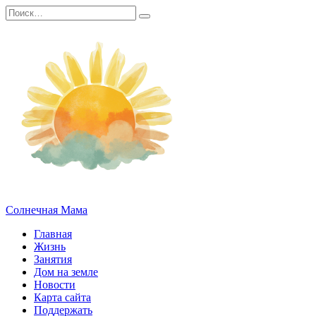
Перейти
Search
к
for:
содержанию
Солнечная Мама
Главная
Жизнь
Занятия
Дом на земле
Новости
Карта сайта
Поддержать