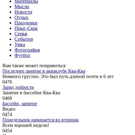
Материалы
Мысли
Новости
Отдых
Праздники
Прыг-Скок
Семья
События
Умка
Фотография
Футбол
Вам также может понравиться
Последнее занятие в акваклубе Ква-Ква
Немного грустно. Это был путь длиной почти в 6 лет
0
476
Заряд добрости
Занятие в бассейне Ква-Ква
0
469
Бассейн, занятие
Видео
0
474
Понедельник начинается во вторник
Всем хорошей недели!
0
454