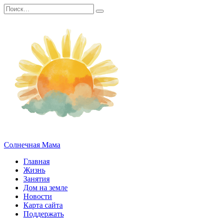
Перейти
Search
к
for:
содержанию
Солнечная Мама
Главная
Жизнь
Занятия
Дом на земле
Новости
Карта сайта
Поддержать