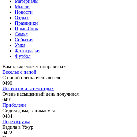
Материалы
Мысли
Новости
Отдых
Праздники
Прыг-Скок
Семья
События
Умка
Фотография
Футбол
Вам также может понравиться
Веселье с папой
С папой очень-очень весело
0
490
Интенсив и затем отдых
Очень насыщенный день получился
0
491
Приболели
Сидим дома, занимаемся
0
484
Перезагрузка
Ездила в Ужур
0
422