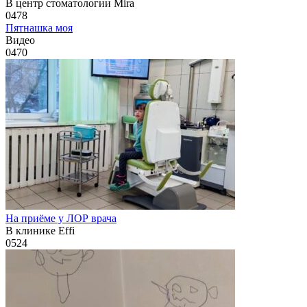
В центр стоматологии Mira
0
478
Пятнашка моя
Видео
0
470
На приёме у ЛОР врача
В клинике Effi
0
524