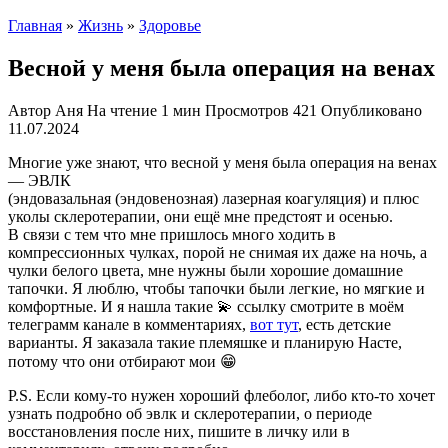
Главная
»
Жизнь
»
Здоровье
Весной у меня была операция на венах
Автор
Аня
На чтение
1 мин
Просмотров
421
Опубликовано
11.07.2024
Многие уже знают, что весной у меня была операция на венах
— ЭВЛК
(эндовазальная (эндовенозная) лазерная коагуляция) и плюс
уколы склеротерапии, они ещё мне предстоят и осенью.
В связи с тем что мне пришлось много ходить в
компрессионных чулках, порой не снимая их даже на ночь, а
чулки белого цвета, мне нужны были хорошие домашние
тапочки. Я люблю, чтобы тапочки были легкие, но мягкие и
комфортные. И я нашла такие 💫 ссылку смотрите в моём
телеграмм канале в комментариях,
вот тут
, есть детские
варианты. Я заказала такие племяшке и планирую Насте,
потому что они отбирают мои 😁
P.S. Если кому-то нужен хороший флеболог, либо кто-то хочет
узнать подробно об эвлк и склеротерапии, о периоде
восстановления после них, пишите в личку или в