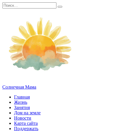
Перейти
Search
к
for:
содержанию
Солнечная Мама
Главная
Жизнь
Занятия
Дом на земле
Новости
Карта сайта
Поддержать