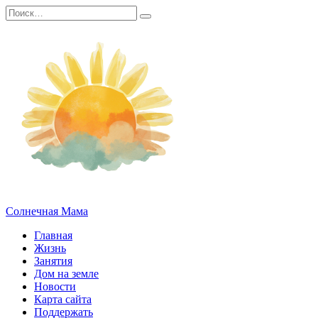
Перейти
Search
к
for:
содержанию
Солнечная Мама
Главная
Жизнь
Занятия
Дом на земле
Новости
Карта сайта
Поддержать