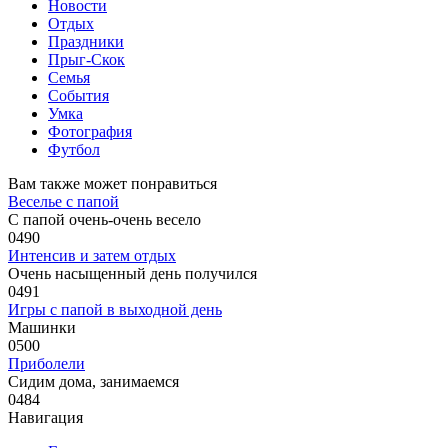
Новости
Отдых
Праздники
Прыг-Скок
Семья
События
Умка
Фотография
Футбол
Вам также может понравиться
Веселье с папой
С папой очень-очень весело
0
490
Интенсив и затем отдых
Очень насыщенный день получился
0
491
Игры с папой в выходной день
Машинки
0
500
Приболели
Сидим дома, занимаемся
0
484
Навигация