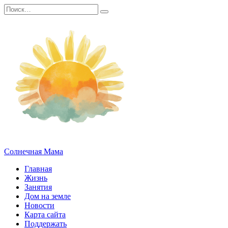
Перейти
Search
к
for:
содержанию
Солнечная Мама
Главная
Жизнь
Занятия
Дом на земле
Новости
Карта сайта
Поддержать