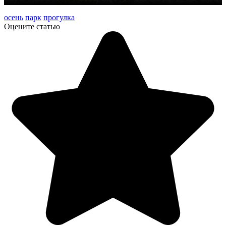
осень
парк
прогулка
Оцените статью