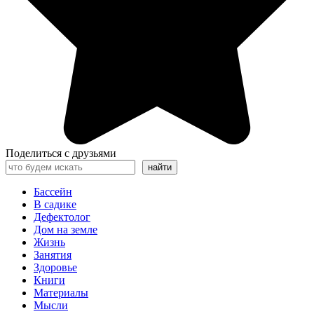
Поделиться с друзьями
Поиск
найти
Бассейн
В садике
Дефектолог
Дом на земле
Жизнь
Занятия
Здоровье
Книги
Материалы
Мысли