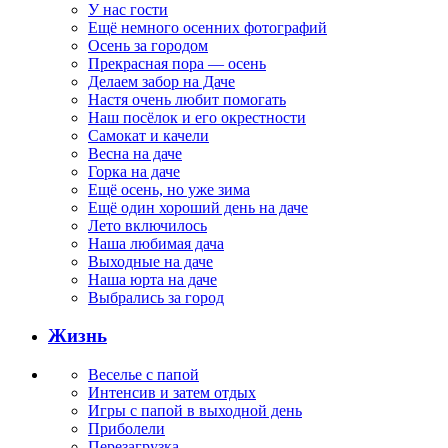
У нас гости
Ещё немного осенних фотографий
Осень за городом
Прекрасная пора — осень
Делаем забор на Даче
Настя очень любит помогать
Наш посёлок и его окрестности
Самокат и качели
Весна на даче
Горка на даче
Ещё осень, но уже зима
Ещё один хороший день на даче
Лето включилось
Наша любимая дача
Выходные на даче
Наша юрта на даче
Выбрались за город
Жизнь
Веселье с папой
Интенсив и затем отдых
Игры с папой в выходной день
Приболели
Перезагрузка