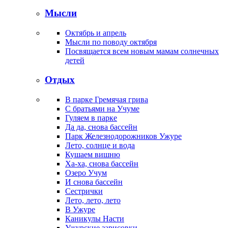
Мысли
Октябрь и апрель
Мысли по поводу октября
Посвящается всем новым мамам солнечных
детей
Отдых
В парке Гремячая грива
С братьями на Учуме
Гуляем в парке
Да да, снова бассейн
Парк Железнодорожников Ужуре
Лето, солнце и вода
Кушаем вишню
Ха-ха, снова бассейн
Озеро Учум
И снова бассейн
Сестрички
Лето, лето, лето
В Ужуре
Каникулы Насти
Ужурские зарисовки