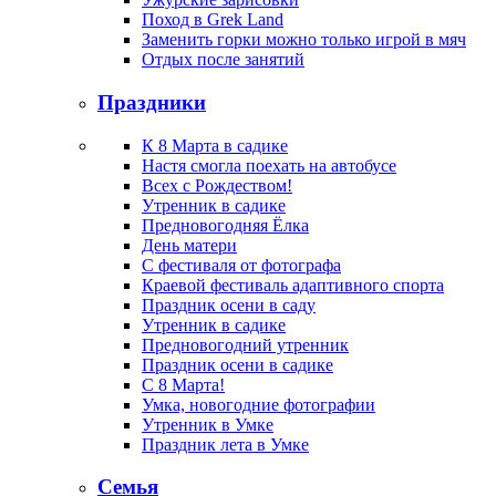
Поход в Grek Land
Заменить горки можно только игрой в мяч
Отдых после занятий
Праздники
К 8 Марта в садике
Настя смогла поехать на автобусе
Всех с Рождеством!
Утренник в садике
Предновогодняя Ёлка
День матери
С фестиваля от фотографа
Краевой фестиваль адаптивного спорта
Праздник осени в саду
Утренник в садике
Предновогодний утренник
Праздник осени в садике
С 8 Марта!
Умка, новогодние фотографии
Утренник в Умке
Праздник лета в Умке
Семья