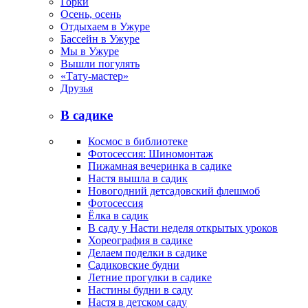
Горки
Осень, осень
Отдыхаем в Ужуре
Бассейн в Ужуре
Мы в Ужуре
Вышли погулять
«Тату-мастер»
Друзья
В садике
Космос в библиотеке
Фотосессия: Шиномонтаж
Пижамная вечеринка в садике
Настя вышла в садик
Новогодний детсадовский флешмоб
Фотосессия
Ёлка в садик
В саду у Насти неделя открытых уроков
Хореография в садике
Делаем поделки в садике
Садиковские будни
Летние прогулки в садике
Настины будни в саду
Настя в детском саду