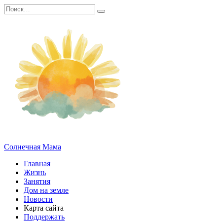
Перейти
Search
к
for:
содержанию
Солнечная Мама
Главная
Жизнь
Занятия
Дом на земле
Новости
Карта сайта
Поддержать