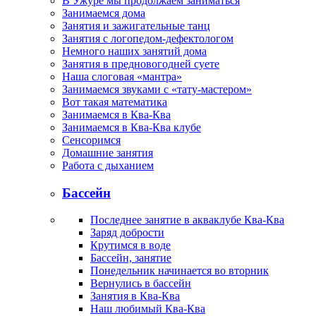
В Ужуре мы продолжаем заниматься
Занимаемся дома
Занятия и зажигательные танц
Занятия с логопедом-дефектологом
Немного наших занятий дома
Занятия в предновогодней суете
Наша слоговая «мантра»
Занимаемся звуками с «тату-мастером»
Вот такая математика
Занимаемся в Ква-Ква
Занимаемся в Ква-Ква клубе
Сенсоримся
Домашние занятия
Работа с дыханием
Бассейн
Последнее занятие в акваклубе Ква-Ква
Заряд добрости
Крутимся в воде
Бассейн, занятие
Понедельник начинается во вторник
Вернулись в бассейн
Занятия в Ква-Ква
Наш любимый Ква-Ква