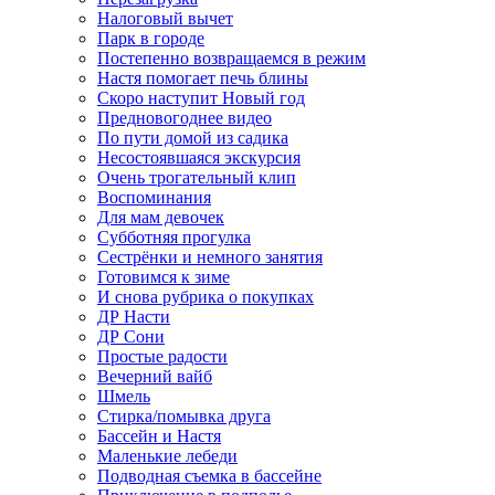
Налоговый вычет
Парк в городе
Постепенно возвращаемся в режим
Настя помогает печь блины
Скоро наступит Новый год
Предновогоднее видео
По пути домой из садика
Несостоявшаяся экскурсия
Очень трогательный клип
Воспоминания
Для мам девочек
Субботняя прогулка
Сестрёнки и немного занятия
Готовимся к зиме
И снова рубрика о покупках
ДР Насти
ДР Сони
Простые радости
Вечерний вайб
Шмель
Стирка/помывка друга
Бассейн и Настя
Маленькие лебеди
Подводная съемка в бассейне