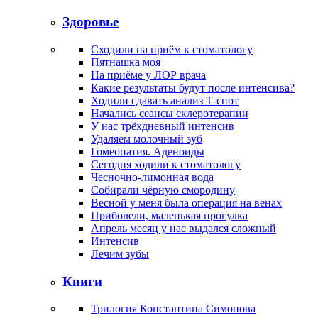
Здоровье
Сходили на приём к стоматологу
Пятнашка моя
На приёме у ЛОР врача
Какие результаты будут после интенсива?
Ходили сдавать анализ Т-спот
Начались сеансы склеротерапии
У нас трёхдневный интенсив
Удаляем молочный зуб
Гомеопатия. Аденоиды
Сегодня ходили к стоматологу
Чесночно-лимонная вода
Собирали чёрную смородину
Весной у меня была операция на венах
Приболели, маленькая прогулка
Апрель месяц у нас выдался сложный
Интенсив
Лечим зубы
Книги
Трилогия Константина Симонова